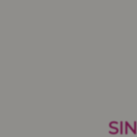
We
SIN